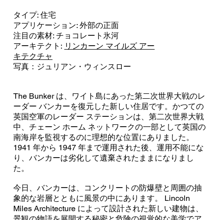
タイプ: 住宅
アプリケーション: 外部の正面
注目の素材: チョコレート氷河
アーキテクト:
リンカーン マイルズ アー
キテクチャ
写真：ジュリアン・ウィンスロー
The Bunker は、ワイト島にあった第二次世界大戦のレ
ーダー バンカーを復元した新しい住居です。かつての
英国空軍のレーダー ステーションは、第二次世界大戦
中、チェーン ホーム ネットワークの一部として英国の
南海岸を監視するのに理想的な位置にありました。
1941 年から 1947 年まで運用された後、運用不能にな
り、バンカーは劣化して遺棄されたままになりまし
た。
今日、バンカーは、コンクリートの防爆壁と周囲の抽
象的な岩層とともに風景の中にあります。 Lincoln
Miles Architecture によって設計された新しい建物は、
景観の物語を展開する秘密と危険の視覚的な美学でア