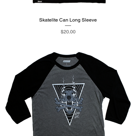
Skatelite Can Long Sleeve
価格
$20.00