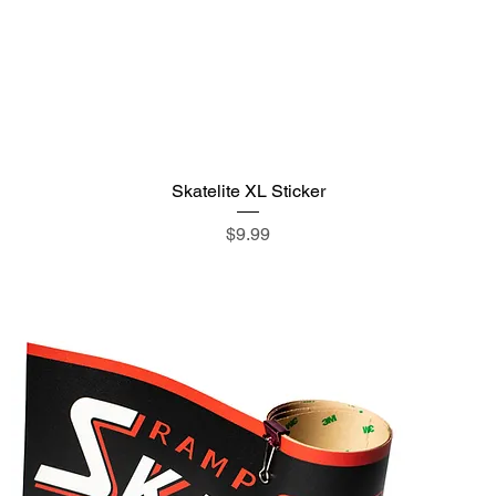
Skatelite XL Sticker
価格
$9.99