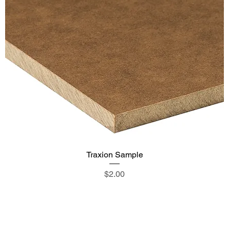
Traxion Sample
価格
$2.00