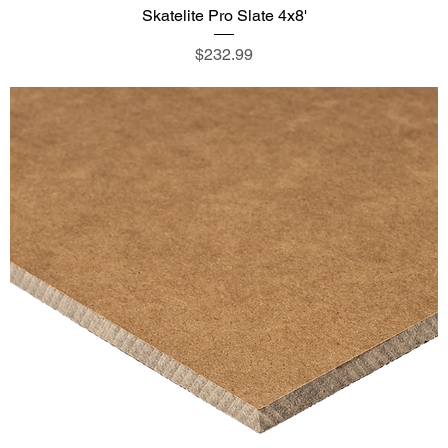
Skatelite Pro Slate 4x8'
価格
$232.99