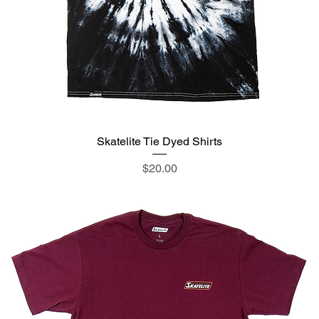
Skatelite Tie Dyed Shirts
価格
$20.00