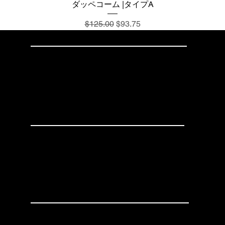
ダッペコーム |タイプA
通常価格
セール価格
$125.00
$93.75
家
何が
お問い合わせ
info@mysite.com
電話：123-456-7890
ファックス: 123-456-7890
お問い合わせ