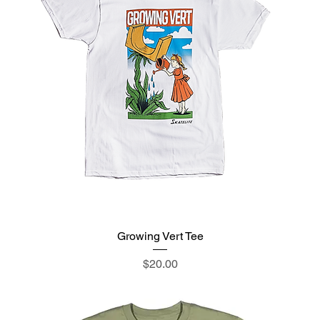
Growing Vert Tee
価格
$20.00