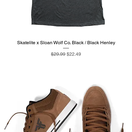
Skatelite x Sloan Wolf Co. Black / Black Henley
通常価格
セール価格
$29.99
$22.49