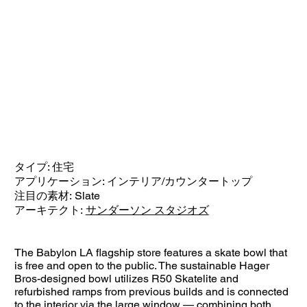
タイプ: 住宅
アプリケーション: インテリア/カウンタートップ
注目の素材: Slate
アーキテクト:
サンダーソン スタジオズ
The Babylon LA flagship store features a skate bowl that
is free and open to the public. The sustainable Hager
Bros-designed bowl utilizes R50 Skatelite and
refurbished ramps from previous builds and is connected
to the interior via the large window — combining both